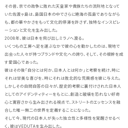
その昔、京での政争に敗れた天皇家や貴族たちの流刑地となって
いた佐渡ヶ島は、島国日本の中でさらに絶海の孤島でありながら
も、都の華やかさをもって文化的停滞を許さず、独特なインスピレ
ーションと文化を生み出した。
2008年、彼は日本を飛び出しミラノへ渡る。
いくつもの工房へ足を運ぶなかで彼の心を動かしたのは、現地で
出会った人々が持つブランドや文化への誇り、そして、その根幹を成
す愛国心であった。
彼はその後「自分とは何か、日本人とは何か」と考察を続け、時に
それは甘美な喜びを、時にそれは敗北的な荒廃感を彼に与えた。
しかしその自問自答の日々が、歴史的考察に裏付けされた日本人
としてのアイデンティティーをもとに、創造と破壊を恐れない好奇
心と寛容さから生み出される視点で、ストリートのエッセンスを融
合した唯一無二の世界を定義することになった。
そして今、現代の日本人が失った独立性と多様性を覚醒させるべ
く、彼はVEDUTAを生み出した。