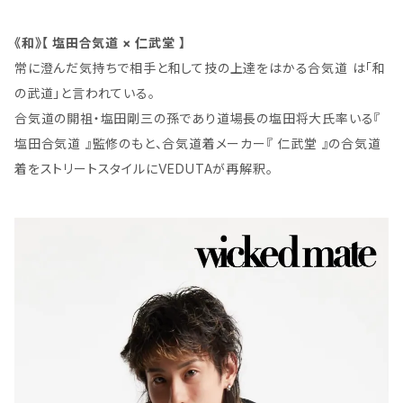
《和》【 塩田合気道 × 仁武堂 】
常に澄んだ気持ちで相手と和して技の上達をはかる合気道 は「和
の武道」と言われている。
合気道の開祖・塩田剛三の孫であり道場長の塩田将大氏率いる『
塩田合気道 』監修のもと、合気道着メーカー『 仁武堂 』の合気道
着をストリートスタイルにVEDUTAが再解釈。