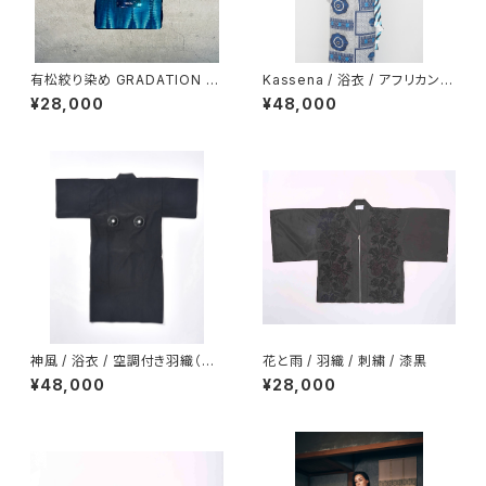
有松絞り染め GRADATION B
Kassena / 浴衣 / アフリカン
AG 3way / blue
テキスタイル / ブルー グレー /
¥28,000
¥48,000
綿
神風 / 浴衣 / 空調付き羽織（US
花と雨 / 羽織 / 刺繍 / 漆黒
B給電 送風ファン搭載）モバイル
¥48,000
¥28,000
バッテリー付き