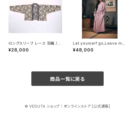
ロングスリーブ レース 羽織 /
Let yourself go,Leave mys
ネイビーホワイト
elf to... / lavender / スウェッ
¥28,000
¥48,000
ト / ガウン 浴衣【 同生地ベルト
帯 付き 】
商品一覧に戻る
© VEDUTA ショップ｜オンラインストア [公式通販]