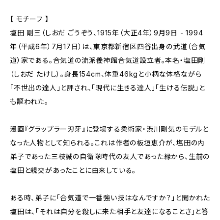
【 モチーフ 】
塩田 剛三（しおだ ごうぞう、1915年（大正4年）9月9日 - 1994
年（平成6年）7月17日）は、東京都新宿区四谷出身の武道（合気
道）家である。合気道の流派養神館合気道設立者。本名・塩田剛
（しおだ たけし）。身長154cm、体重46kgと小柄な体格ながら
「不世出の達人」と評され、「現代に生きる達人」「生ける伝説」と
も謳われた。
漫画『グラップラー刃牙』に登場する柔術家・渋川剛気のモデルと
なった人物として知られる。これは作者の板垣恵介が、塩田の内
弟子であった三枝誠の自衛隊時代の友人であった縁から、生前の
塩田と親交があったことに由来している。
ある時、弟子に「合気道で一番強い技はなんですか？」と聞かれた
塩田は、「それは自分を殺しに来た相手と友達になることさ」と答