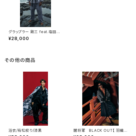
グラップラー 剛三 feat.塩田道
場、仁武堂【 合気道ジャケット 】
¥28,000
/ スプレー染め / 綿 / アッシュグ
レー
その他の商品
浴衣/有松絞り/漆黒
闇将軍 BLACK OUT【 羽織 】
/ キルト / ボア / ブラック / コッ