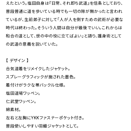
えたという。塩田自身は『日常、それ即ち武道』を信条としており、
普段普通に道を歩いている時でも一切の隙が無かったと言われ
ているが、生前弟子に対して「人が人を倒すための武術が必要な
時代は終わった。そういう人間は自分が最後でいい。これからは
和合の道として、世の中の役に立てばよい」と語り、護身術として
の武道の意義を説いていた。
【 デザイン 】
合気道着をリメイクしたジャケット。
スプレーグラフィックが施された墨色。
着付けがラクな帯バックル仕様。
塩田道場ワッペン。
仁武堂ワッペン。
綿素材。
左右と左胸にYKKファスナーポケット付き。
普段使いしやすい羽織ジャケットとして。