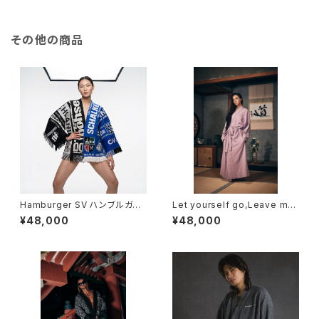
その他の商品
Hamburger SV ハンブルガー
Let yourself go,Leave mys
SV
elf to... / lavender / スウェッ
¥48,000
¥48,000
ト / ガウン 浴衣【 同生地ベルト
帯 付き 】