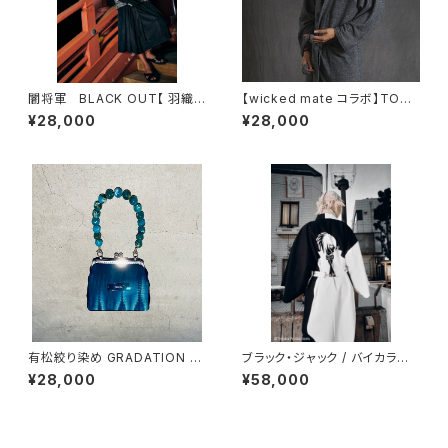
闇将軍 BLACK OUT【 羽織 】
【wicked mate コラボ】TOW
/ キルト / ボア / ブラック / コッ
EL GOWN / charcoal
¥28,000
¥28,000
トン / ポリエステル
有松絞り染め GRADATION B
ブラック・ジャック / バイカラー
AG 3way / blue
浴衣
¥28,000
¥58,000