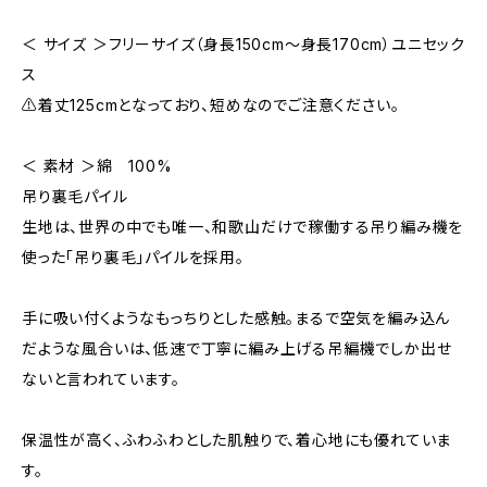
＜ サイズ ＞フリーサイズ（身長150cm〜身長170cm）ユニセック
ス
⚠️着丈125cmとなっており、短めなのでご注意ください。
＜ 素材 ＞綿 100%
吊り裏毛パイル
生地は、世界の中でも唯一、和歌山だけで稼働する吊り編み機を
使った「吊り裏毛」パイルを採用。
手に吸い付くようなもっちりとした感触。まるで空気を編み込ん
だような風合いは、低速で丁寧に編み上げる吊編機でしか出せ
ないと言われています。
保温性が高く、ふわふわとした肌触りで、着心地にも優れていま
す。