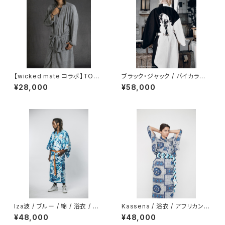
【wicked mate コラボ】TOW
ブラック・ジャック / バイカラー
EL GOWN / gray
浴衣
¥28,000
¥58,000
Iza波 / ブルー / 綿 / 浴衣 / 有
Kassena / 浴衣 / アフリカン
松絞り
テキスタイル / ブルー グレー /
¥48,000
¥48,000
綿