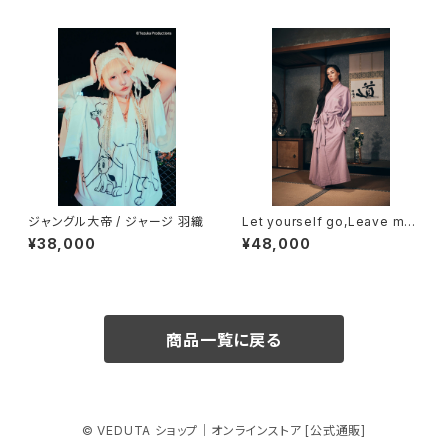
ジャングル大帝 / ジャージ 羽織
Let yourself go,Leave mys
elf to... / lavender / スウェッ
¥38,000
¥48,000
ト / ガウン 浴衣【 同生地ベルト
帯 付き 】
商品一覧に戻る
© VEDUTA ショップ｜オンラインストア [公式通販]