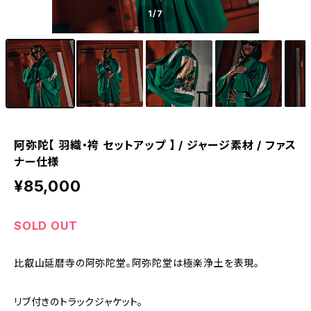
1
/7
阿弥陀【 羽織・袴 セットアップ 】 / ジャージ素材 / ファス
ナー仕様
¥85,000
SOLD OUT
比叡山延暦寺の阿弥陀堂。阿弥陀堂は極楽浄土を表現。
リブ付きのトラックジャケット。