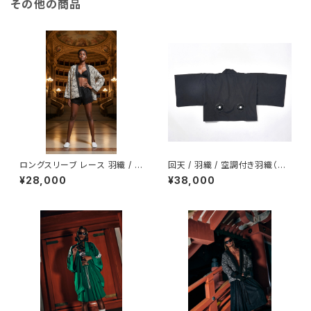
その他の商品
ロングスリーブ レース 羽織 / ブ
回天 / 羽織 / 空調付き羽織（US
ラックホワイト
B給電 送風ファン搭載）モバイル
¥28,000
¥38,000
バッテリー付き