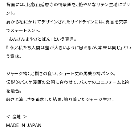
背面には、比叡山延暦寺の情景画を、艶やかなサテン生地にプリ
ント。
肩から袖にかけてデザインされたサイドラインには、真言を梵字
でステートメント。
「おんさんまやさとばん」という真言。
『 仏と私たち人間は差が大きいように思えるが、本来は同じ』とい
う意味。
ジャージ袴：足捌きの良い、ショート丈の馬乗り袴パンツ。
伝説的バスケ漫画の公開に合わせて、バスケのユニフォームと袴
を融合。
軽さと涼しさを追求した結果、辿り着いたジャージ生地。
＜ 産地 ＞
MADE IN JAPAN