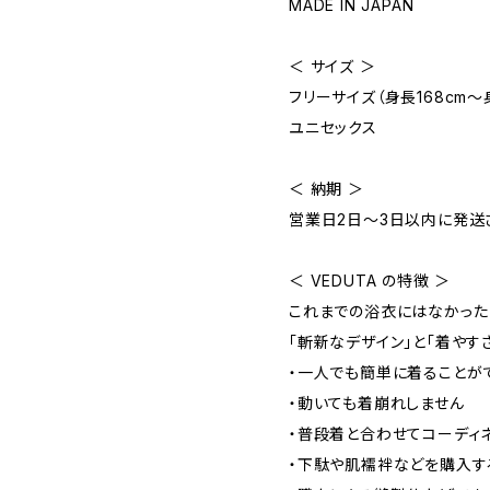
MADE IN JAPAN
＜ サイズ ＞
フリーサイズ（身長168cm〜身
ユニセックス
＜ 納期 ＞
営業日2日〜3日以内に発送
＜ VEDUTA の特徴 ＞
これまでの浴衣にはなかった
「斬新なデザイン」と「着やす
・一人でも簡単に着ることが
・動いても着崩れしません
・普段着と合わせてコーディ
・下駄や肌襦袢などを購入す