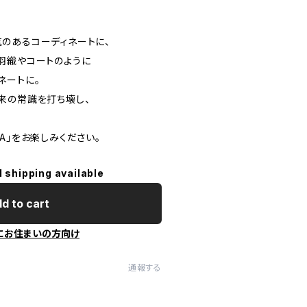
のあるコーディネートに、
羽織やコートのように
ネートに。
来の常識を打ち壊し、
UTA」をお楽しみください。
l shipping available
d to cart
にお住まいの方向け
通報する