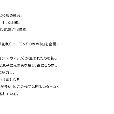
と和服の融合。
用した羽織。
ば、肌寒さも軽減。
の『花咲くアーモンドの木の枝』を全面に
セント・ウィレム）が生まれたのを祝っ
は息子に兄の名を授け、後にこの甥っ
に尽力し、
行う事となる。
が多い中、この作品は明るいターコイ
溢れている。