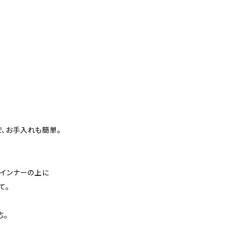
、お手入れも簡単。
のインナーの上に
て。
応。