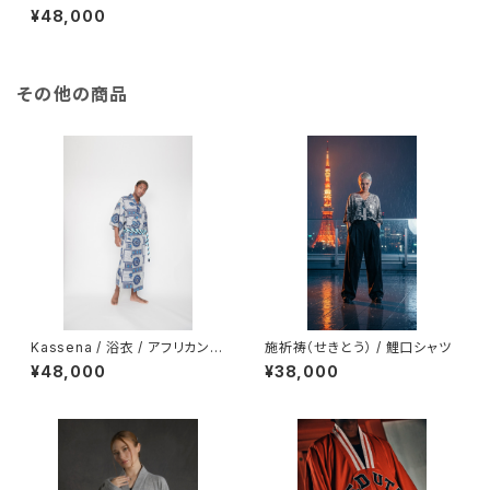
シフォン / ロングカーディガン
¥48,000
羽織【 同生地ベルト帯 付き 】
その他の商品
Kassena / 浴衣 / アフリカン
施祈祷（せきとう） / 鯉口シャツ
テキスタイル / ブルー グレー /
¥48,000
¥38,000
綿