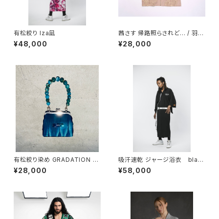
有松絞り Iza凪
茜さす 帰路照らされど… / 羽織
/ 刺繍 / Transcendent Pink
¥48,000
¥28,000
有松絞り染め GRADATION B
吸汗速乾 ジャージ浴衣 blac
AG 3way / blue
k
¥28,000
¥58,000