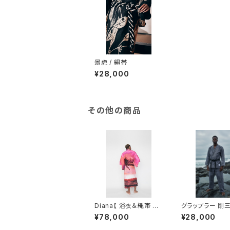
景虎 / 縄帯
¥28,000
その他の商品
Diana【 浴衣＆縄帯 セ
グラップラー 剛三 
ット 】
塩田道場、仁武堂
¥78,000
¥28,000
道ジャケット 】 / スプレ
ー染め / 綿 / 