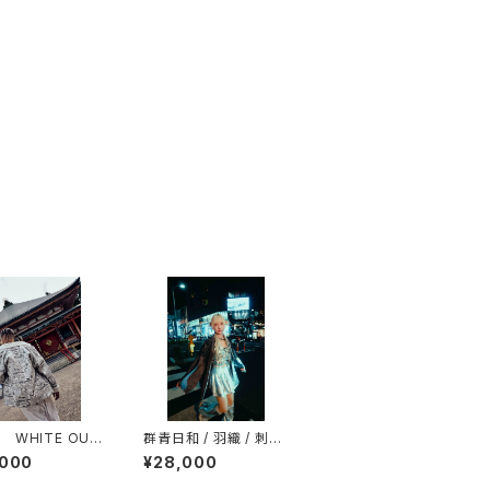
 WHITE OUT
群青日和 / 羽織 / 刺繍
 】 / キルト / ボア
/ Future Dusk
,000
¥28,000
イト / コットン /
ステル