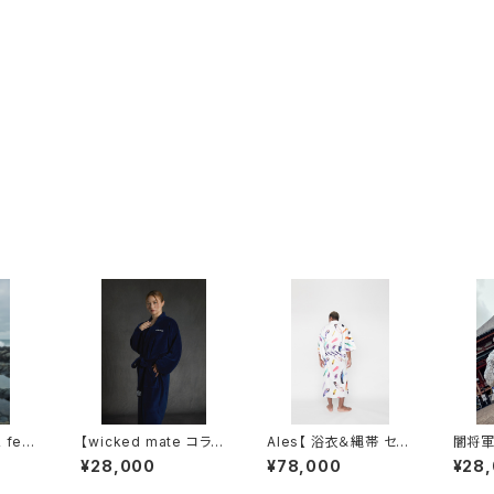
feat.
【wicked mate コラ
Ales【 浴衣＆縄帯 セッ
闇将軍
【 合気
ボ】FLEECE GOWN /
ト 】
【 羽織
¥28,000
¥78,000
¥28
navy
/ ホワ
アッシュグ
ポリエ