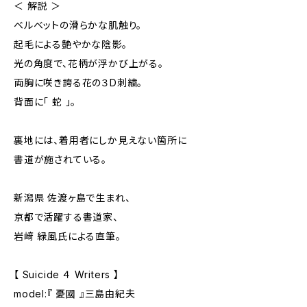
＜ 解説 ＞
ベルベットの滑らかな肌触り。
起毛による艶やかな陰影。
光の角度で、花柄が浮かび上がる。
両胸に咲き誇る花の３D刺繍。
背面に「 蛇 」。
裏地には、着用者にしか見えない箇所に
書道が施されている。
新潟県 佐渡ヶ島で生まれ、
京都で活躍する書道家、
岩﨑 緑風氏による直筆。
【 Suicide ４ Writers 】
model:『 憂國 』三島由紀夫