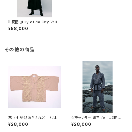
『 憂國 』Lily of da City Valle
y / red / ベルベット / 羽織
¥58,000
その他の商品
茜さす 帰路照らされど… / 羽織
グラップラー 剛三 feat.塩田道
/ 刺繍 / Transcendent Pink
場、仁武堂【 合気道ジャケット 】
¥28,000
¥28,000
/ スプレー染め / 綿 / アッシュグ
レー