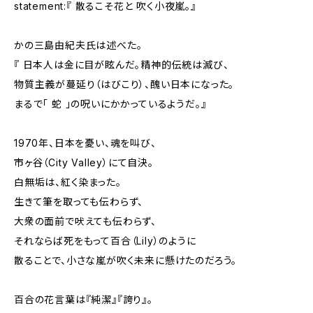
statement:『 散るこそ花と 吹く小夜嵐。』
かの三島由紀夫氏は述べた。
『 日本人は金に目が眩んだ。精神的伝統は滅び、
物質主義が蔓延り（はびこり）、醜い日本になった。
まるで「 蛇 」の呪いにかかっているようだ。』
1970年、日本を憂い、魂を叫び、
市ヶ谷（City Valley）にて自決。
白無垢は、紅く染まった。
生きて筆を取っても伝わらず、
大衆の面前で吠えても伝わらず、
それならば死をもって百合（Lily）のように
散ることで、小さな嵐が吹く未来に懸けたのだろう。
百合の花言葉は『純潔』『誇り』。