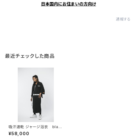
日本国内にお住まいの方向け
通報する
最近チェックした商品
吸汗速乾 ジャージ浴衣 blac
k
¥58,000